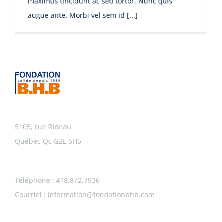
maximus tincidunt ac sed tortor. Nunc quis
augue ante. Morbi vel sem id [...]
5105, rue Rideau
Québec Qc G2E 5H5
Téléphone : 418.872.7936
Courriel :
information@fondationbhb.com