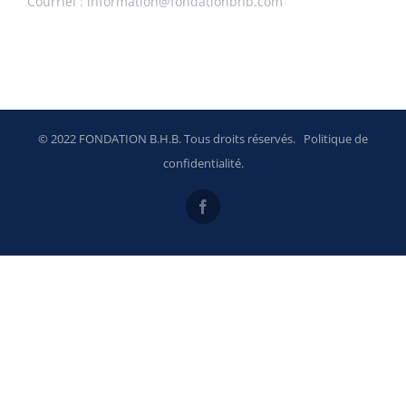
Courriel :
information@fondationbhb.com
© 2022 FONDATION B.H.B. Tous droits réservés.
Politique de
confidentialité
.
Facebook